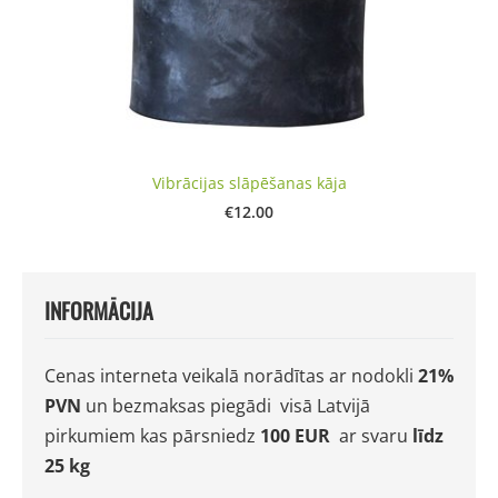
Vibrācijas slāpēšanas kāja
€12.00
INFORMĀCIJA
Cenas interneta veikalā norādītas ar nodokli
21%
PVN
un bezmaksas
piegādi visā Latvijā
pirkumiem kas pārsniedz
100 EUR
ar
svaru
līdz
25 kg