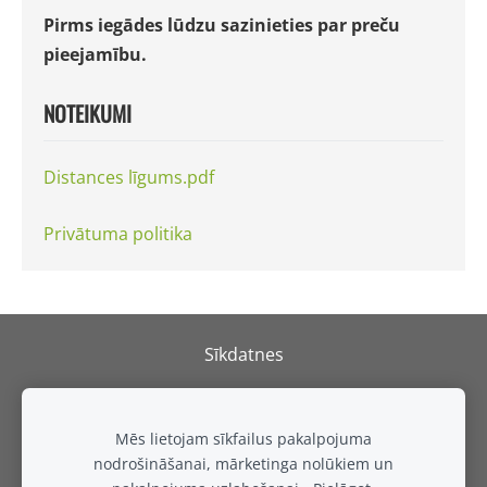
Pirms iegādes lūdzu sazinieties par preču
pieejamību.
NOTEIKUMI
Distances līgums.pdf
Privātuma politika
Sīkdatnes
REPARK
SIA
Mēs lietojam sīkfailus pakalpojuma
Adrese: Izstāžu komplekss Rāmava, Valdlauči, Ķekavas
nodrošināšanai, mārketinga nolūkiem un
pagasts, Ķekavas novads, LV-1076, Latvija