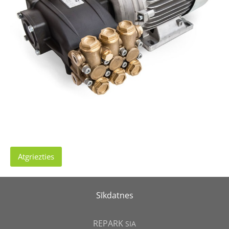
Atgriezties
Sīkdatnes
REPARK
SIA