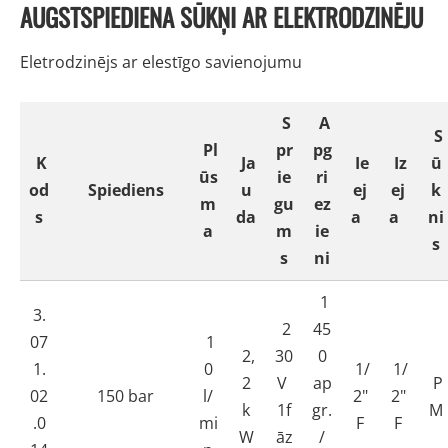
AUGSTSPIEDIENA SŪKŅI AR ELEKTRODZINĒJU
Eletrodzinējs ar elestīgo savienojumu
S
A
S
Pl
pr
pg
K
Ja
Ie
Iz
ū
ūs
ie
ri
od
Spiediens
u
ej
ej
k
m
gu
ez
s
da
a
a
ni
a
m
ie
s
s
ni
1
3.
2
45
07
1
2,
30
0
1.
0
1/
1/
2
V
ap
P
02
150 bar
l/
2"
2"
k
1f
gr.
M
.0
mi
F
F
W
āz
/