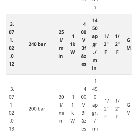
n
14
3.
4
50
07
25
00
1
ap
1/
1/
1.
l/
V
G
240 bar
1k
gr
2"
2"
02
m
3f
M
W
./
F
F
.0
in
āz
m
12
es
in
1
3.
4
45
07
30
1
00
0
1/
1/
1.
l/
1
V
ap
G
200 bar
2"
2"
02
mi
k
3f
gr.
M
F
F
.0
n
W
āz
/
13
es
mi