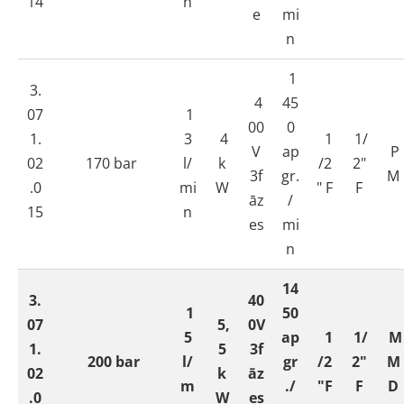
14
n
e
mi
n
1
3.
4
45
07
1
00
0
1.
3
4
1
1/
V
ap
P
02
170 bar
l/
k
/2
2"
3f
gr.
M
.0
mi
W
" F
F
āz
/
15
n
es
mi
n
14
3.
40
1
50
07
5,
0V
5
ap
1
1/
M
1.
5
3f
200 bar
l/
gr
/2
2"
M
02
k
āz
m
./
"F
F
D
.0
W
es