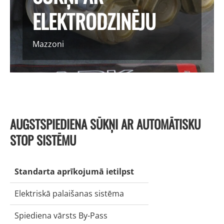
ELEKTRODZINĒJU
Mazzoni
AUGSTSPIEDIENA SŪKŅI AR AUTOMĀTISKU
STOP SISTĒMU
Standarta aprīkojumā ietilpst
Elektriskā palaišanas sistēma
Spiediena vārsts By-Pass