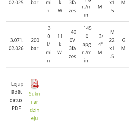
02.025
bar
mi
k
3fā
x1
M
r./m
M
n
W
zes
.5
in
3
145
40
M
0
11
0
3/
3.071.
200
0V
22
G
l/
k
apg
4"
02.026
bar
3fā
x1
M
mi
W
r./m
M
zes
.5
n
in
Lejup
lādēt
Sukn
datus
i ar
PDF
dzin
eju