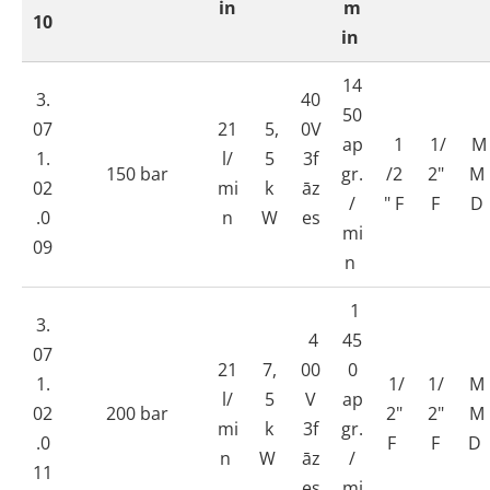
in
m
10
in
14
3.
40
50
07
21
5,
0V
ap
1
1/
M
1.
l/
5
3f
150 bar
gr.
/2
2"
M
02
mi
k
āz
/
" F
F
D
.0
n
W
es
mi
09
n
1
3.
4
45
07
21
7,
00
0
1.
1/
1/
M
l/
5
V
ap
02
200 bar
2"
2"
M
mi
k
3f
gr.
.0
F
F
D
n
W
āz
/
11
es
mi