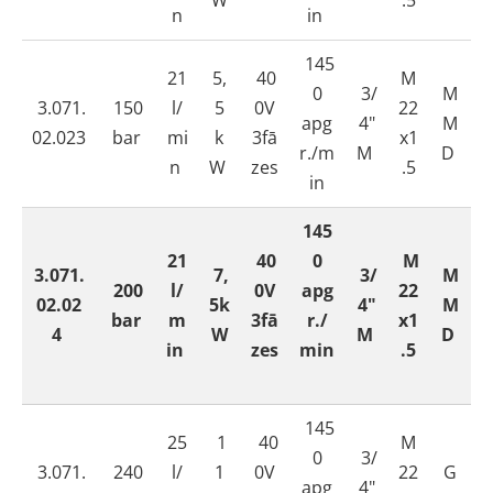
W
.5
n
in
145
21
5,
40
M
0
3/
M
3.071.
150
l/
5
0V
22
apg
4"
M
02.023
bar
mi
k
3fā
x1
r./m
M
D
n
W
zes
.5
in
145
21
40
0
M
3.071.
7,
3/
M
200
l/
0V
apg
22
02.02
5k
4"
M
bar
m
3fā
r./
x1
4
W
M
D
in
zes
min
.5
145
25
1
40
M
0
3/
3.071.
240
l/
1
0V
22
G
apg
4"