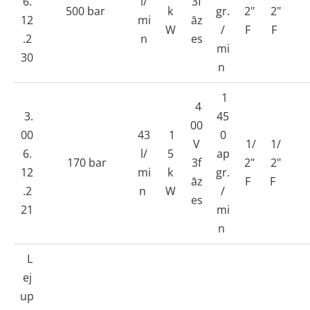
6.
l/
3f
500 bar
k
gr.
2"
2"
12
mi
āz
W
/
F
F
.2
n
es
mi
30
n
1
4
3.
45
00
00
43
1
0
V
1/
1/
6.
l/
5
ap
170 bar
3f
2"
2"
12
mi
k
gr.
āz
F
F
.2
n
W
/
es
21
mi
n
L
ej
up