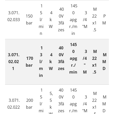
1
145
40
M
3.071.
5
4
0
3
150
0V
22
P
02.033
l/
k
apg
/4
bar
3fā
x1
M
mi
W
r./m
"M
zes
.5
n
in
145
1
40
0
3
M
3.071.
3
4
0V
M
170
apg
/4
22
02.02
l/
k
3fā
M
bar
r./
"
x1
1
m
W
zes
D
min
M
.5
in
1
40
145
5,
M
5
0V
0
3
M
3.071.
200
5
22
l/
3fā
apg
/4
M
02.022
bar
k
x1
mi
zes
r./m
"M
D