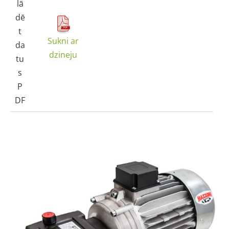
lā
dē
t
Sukni ar
da
dzineju
tu
s
P
DF