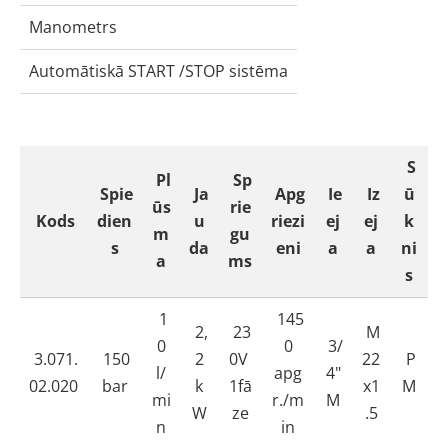
Manometrs
Automātiskā START /STOP sistēma
S
Pl
Sp
Spie
Ja
Apg
Ie
Iz
ū
ūs
rie
Kods
dien
u
riezi
ej
ej
k
m
gu
s
da
eni
a
a
ni
a
ms
s
1
145
2,
23
M
0
0
3/
3.071.
150
2
0V
22
P
l/
apg
4"
02.020
bar
k
1fā
x1
M
mi
r./m
M
W
ze
.5
n
in