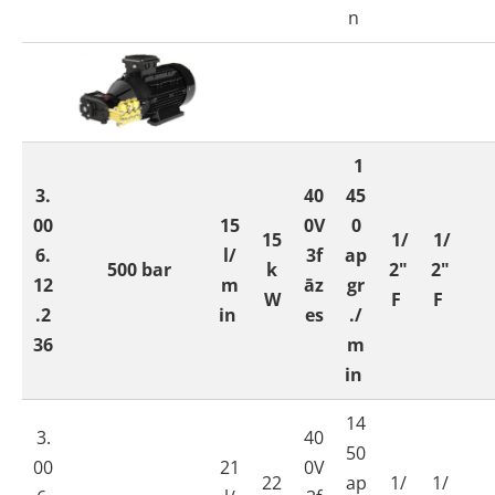
n
1
3.
40
45
00
15
0V
0
15
1/
1/
6.
l/
3f
ap
500 bar
k
2"
2"
12
m
āz
gr
W
F
F
.2
in
es
./
36
m
in
14
3.
40
50
00
21
0V
22
ap
1/
1/