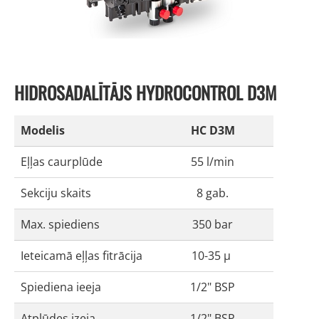
HIDROSADALĪTĀJS HYDROCONTROL D3M
Modelis
HC D3M
Eļļas caurplūde
55 l/min
Sekciju skaits
8 gab.
Max. spiediens
350 bar
Ieteicamā eļļas fitrācija
10-35 μ
Spiediena ieeja
1/2" BSP
Atplūdes izeja
1/2" BSP