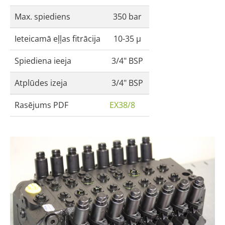
Max. spiediens
350 bar
Ieteicamā eļļas fitrācija
10-35 μ
Spiediena ieeja
3/4" BSP
Atplūdes izeja
3/4" BSP
Rasējums PDF
EX38/8