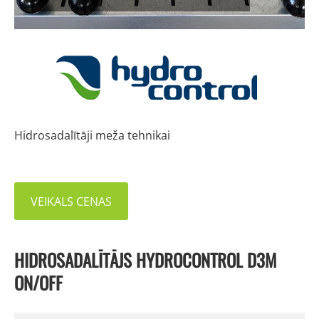
Hidrosadalītāji meža tehnikai
VEIKALS CENAS
HIDROSADALĪTĀJS HYDROCONTROL D3M
ON/OFF