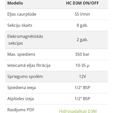
Modelis
HC D3M ON/OFF
Eļļas caurplūde
55 l/min
Sekciju skaits
8 gab.
Elekromagnētiskās
2 gab.
sekcijas
Max. spiediens
350 bar
Ieteicamā eļļas fitrācija
10-35 μ
Spriegums spolēm
12V
Spiediena ieeja
1/2" BSP
Atplūdes izeja
1/2" BSP
Rasējums PDF
Hidrosadalitaji D3M