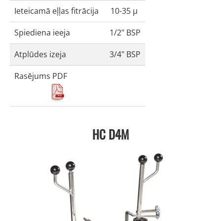
Ieteicamā eļļas fitrācija
10-35 μ
Spiediena ieeja
1/2" BSP
Atplūdes izeja
3/4" BSP
Rasējums PDF
HC D4M