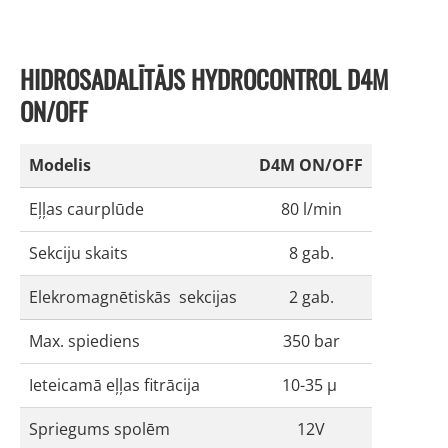
HIDROSADALĪTĀJS HYDROCONTROL D4M
ON/OFF
Modelis
D4M ON/OFF
Eļļas caurplūde
80 l/min
Sekciju skaits
8 gab.
Elekromagnētiskās sekcijas
2 gab.
Max. spiediens
350 bar
Ieteicamā eļļas fitrācija
10-35 μ
Spriegums spolēm
12V