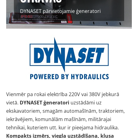
DYNASET pārvietojamie ģeneratori
Vienmēr pa rokai elektrība 220V vai 380V jebkurā
vietā.
DYNASET
ģeneratori
uzstādāmi uz
ekskavatoriem, smagām automašīnām, traktoriem,
iekrāvējiem, komunālām mašīnām, militārajai
tehnikai, kuteriem utt. kur ir pieejama hidraulika.
Kompakts izmērs, viegla uzstādīšana, klusa