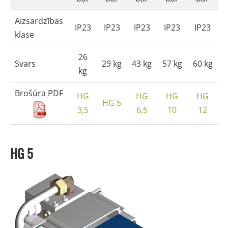
Aizsardzības
IP23
IP23
IP23
IP23
IP23
klase
26
Svars
29 kg
43 kg
57 kg
60 kg
kg
Brošūra PDF
HG
HG
HG
HG
HG 5
3,5
6,5
10
12
HG 5