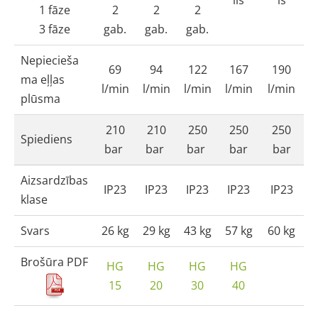
1 fāze
2
2
2
3 fāze
gab.
gab.
gab.
Nepiecieša
69
94
122
167
190
ma eļļas
l/min
l/min
l/min
l/min
l/min
plūsma
210
210
250
250
250
Spiediens
bar
bar
bar
bar
bar
Aizsardzības
IP23
IP23
IP23
IP23
IP23
klase
Svars
26 kg
29 kg
43 kg
57 kg
60 kg
Brošūra PDF
HG
HG
HG
HG
15
20
30
40