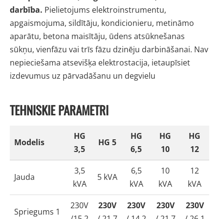
darbība.
Pielietojums elektroinstrumentu,
apgaismojuma, sildītāju, kondicionieru, metināmo
aparātu, betona maisītāju, ūdens atsūknešanas
sūkņu, vienfāzu vai trīs fāzu dzinēju darbināšanai. Nav
nepieciešama atsevišķa elektrostacija, ietaupīsiet
izdevumus uz pārvadāšanu un degvielu
TEHNISKIE PARAMETRI
HG
HG
HG
HG
Modelis
HG 5
3,5
6,5
10
12
3,5
6,5
10
12
Jauda
5 kVA
kVA
kVA
kVA
kVA
230V
230V
230V
230V
230V
Spriegums 1
/15,2
/ 21,7
/ 14,2
/ 21,7
/ 26,1