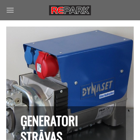
ĢENERATORI
STRĀVAS