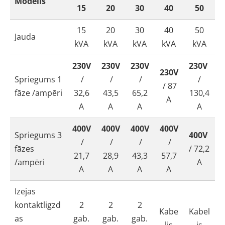
Modelis
15
20
30
40
50
15
20
30
40
50
Jauda
kVA
kVA
kVA
kVA
kVA
230V
230V
230V
230V
230V
Spriegums 1
/
/
/
/
/ 87
fāze /ampēri
32,6
43,5
65,2
130,4
A
A
A
A
A
400V
400V
400V
400V
Spriegums 3
400V
/
/
/
/
fāzes
/ 72,2
21,7
28,9
43,3
57,7
/ampēri
A
A
A
A
A
Izejas
kontaktligzd
2
2
2
Kabe
Kabel
as
gab.
gab.
gab.
lis
is