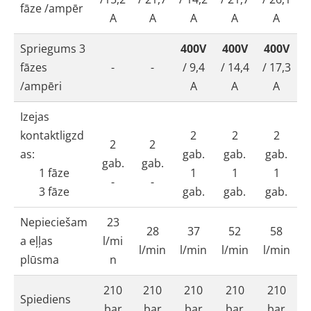
fāze /ampēr
A
A
A
A
A
Spriegums 3
400V
400V
400V
fāzes
-
-
/ 9,4
/ 14,4
/ 17,3
/ampēri
A
A
A
Izejas
kontaktligzd
2
2
2
2
2
as:
gab.
gab.
gab.
gab.
gab.
1 fāze
1
1
1
-
-
3 fāze
gab.
gab.
gab.
Nepieciešam
23
28
37
52
58
a eļļas
l/mi
l/min
l/min
l/min
l/min
plūsma
n
210
210
210
210
210
Spiediens
bar
bar
bar
bar
bar