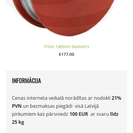
Trīsis 140mm diametrs
€177.00
INFORMĀCIJA
Cenas interneta veikalā norādītas ar nodokli
21%
PVN
un bezmaksas
piegādi visā Latvijā
pirkumiem kas pārsniedz
100 EUR
ar
svaru
līdz
25 kg