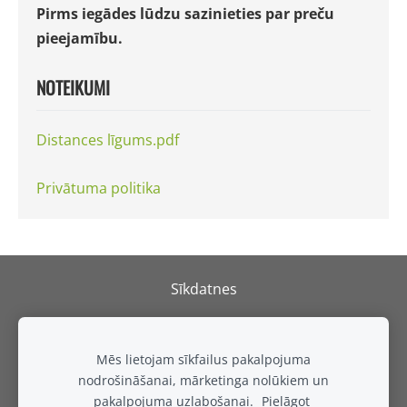
Pirms iegādes lūdzu sazinieties par preču
pieejamību.
NOTEIKUMI
Distances līgums.pdf
Privātuma politika
Sīkdatnes
REPARK
SIA
Mēs lietojam sīkfailus pakalpojuma
Adrese: Izstāžu komplekss Rāmava, Valdlauči, Ķekavas
nodrošināšanai, mārketinga nolūkiem un
pagasts, Ķekavas novads, LV-1076, Latvija
pakalpojuma uzlabošanai.
Pielāgot