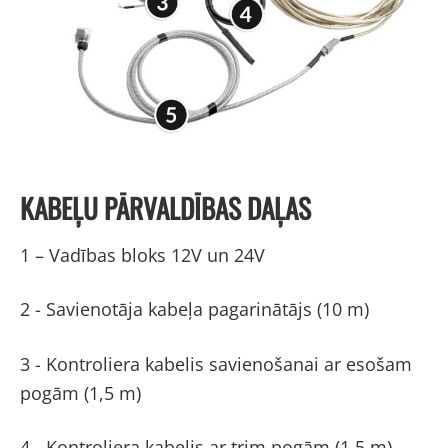
KABEĻU PĀRVALDĪBAS DAĻAS
1 – Vadības bloks 12V un 24V
2 - Savienotāja kabeļa pagarinātājs (10 m)
3 - Kontroliera kabelis savienošanai ar esošam
pogām (1,5 m)
4 - Kontroliera kabelis ar trim pogām (1,5 m)