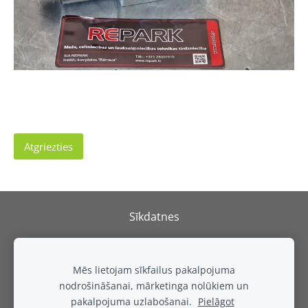
Atgriezties
Sīkdatnes
REPARK
SIA
Mēs lietojam sīkfailus pakalpojuma
Adrese: Izstāžu komplekss Rāmava, Valdlauči, Ķekavas
nodrošināšanai, mārketinga nolūkiem un
pagasts, Ķekavas novads, LV-1076, Latvija
pakalpojuma uzlabošanai.
Pielāgot