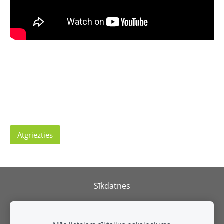
Atgriezties
Sīkdatnes
REPARK
SIA