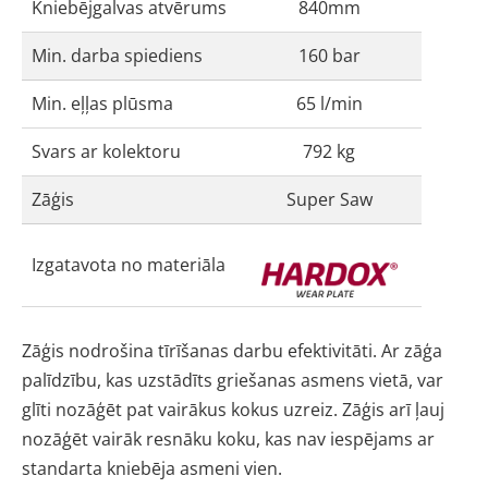
Kniebējgalvas atvērums
840mm
Min. darba spiediens
160 bar
Min. eļļas plūsma
65 l/min
Svars ar kolektoru
792 kg
Zāģis
Super Saw
Izgatavota no materiāla
Zāģis nodrošina tīrīšanas darbu efektivitāti. Ar zāģa
palīdzību, kas uzstādīts griešanas asmens vietā, var
glīti nozāģēt pat vairākus kokus uzreiz. Zāģis arī ļauj
nozāģēt vairāk resnāku koku, kas nav iespējams ar
standarta kniebēja asmeni vien.