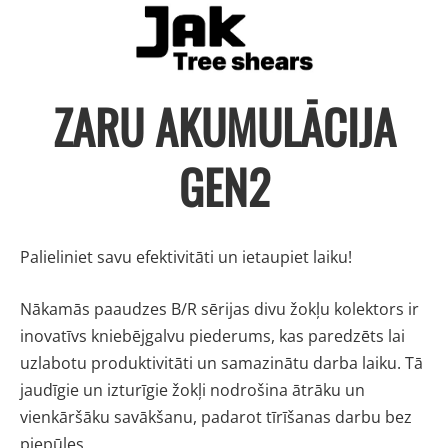
ZARU AKUMULĀCIJA
GEN2
Palieliniet savu efektivitāti un ietaupiet laiku!
Nākamās paaudzes B/R sērijas divu žokļu kolektors ir
inovatīvs kniebējgalvu piederums, kas paredzēts lai
uzlabotu produktivitāti un samazinātu darba laiku. Tā
jaudīgie un izturīgie žokļi nodrošina ātrāku un
vienkāršāku savākšanu, padarot tīrīšanas darbu bez
piepūles.