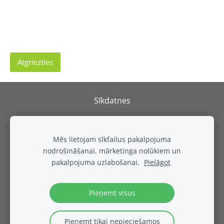
Atgriezties
Sīkdatnes
REPARK
SIA
Mēs lietojam sīkfailus pakalpojuma
Adrese: Izstāžu komplekss Rāmava, Valdlauči, Ķekavas
nodrošināšanai, mārketinga nolūkiem un
pagasts, Ķekavas novads, LV-1076, Latvija
pakalpojuma uzlabošanai.
Pielāgot
E- pasts:
info@repark.lv
Tel. +371 28307515
Pieņemt visus
Pieņemt tikai nepieciešamos