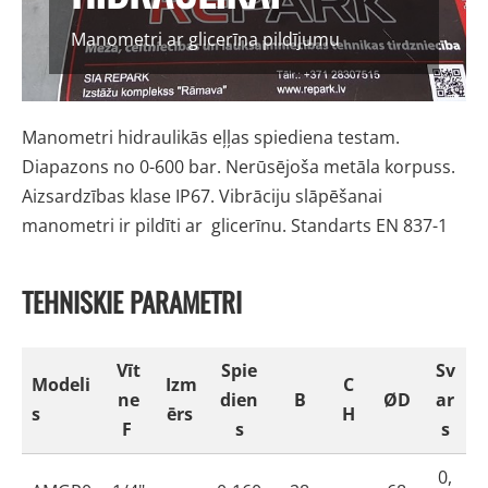
Manometri ar glicerīna pildījumu
Manometri hidraulikās eļļas spiediena testam.
Diapazons no 0-600 bar. Nerūsējoša metāla korpuss.
Aizsardzības klase IP67. Vibrāciju slāpēšanai
manometri ir pildīti ar glicerīnu. Standarts EN 837-1
TEHNISKIE PARAMETRI
Vīt
Spie
Sv
Modeli
Izm
C
ne
dien
B
ØD
ar
s
ērs
H
F
s
s
0,