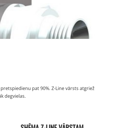
pretspiedienu pat 90%. Z-Line vārsts atgriež
āk degvielas.
SHĒMA Z-LINE VĀRSTAM