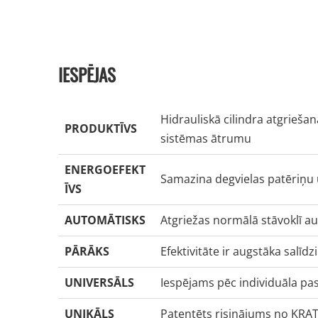
IESPĒJAS
Hidrauliskā cilindra atgrieša
PRODUKTĪVS
sistēmas ātrumu
ENERGOEFEKT
Samazina degvielas patēriņu u
ĪVS
AUTOMĀTISKS
Atgriežas normālā stāvoklī a
PĀRĀKS
Efektivitāte ir augstāka salī
UNIVERSĀLS
Iespējams pēc individuāla pas
UNIKĀLS
Patentēts risinājums no KRA