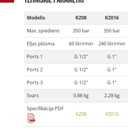
Modelis
KZ08
KZ016
Max. spiediens
350 bar
350 bar
Eļļas plūsma
60 litri/min
240 litri/min
Ports 1
G 1/2"
G 1"
Ports 2
G 1/2"
G 1"
Ports 3
G 1/2"
G 1"
Svars
0.88 kg
2.28 kg
Specifikācija PDF
KZ08
KZ016