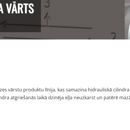
A VĀRTS
s vārstu produktu līnija, kas samazina hidrauliskā cilindra 
lindra atgriešanās laikā dzinēja eļļa neuzkarst un patērē maz