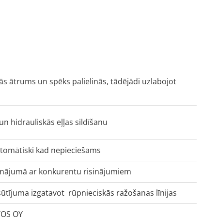
nās ātrums un spēks palielinās, tādējādi uzlabojot
n hidrauliskās eļļas sildīšanu
utomātiski kad nepieciešams
dzinājumā ar konkurentu risinājumiem
ūtījuma izgatavot rūpnieciskās ražošanas līnijas
TOS OY