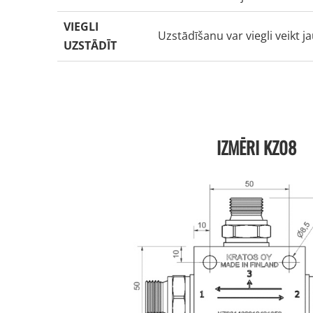
VIEGLI
Uzstādīšanu var viegli veikt j
UZSTĀDĪT
IZMĒRI KZ08