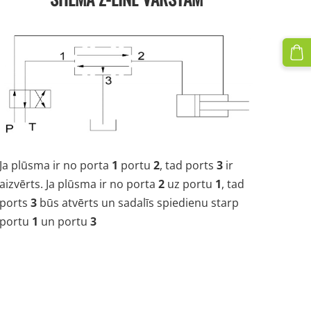
Ja plūsma ir no porta
1
portu
2
, tad ports
3
ir
aizvērts. Ja plūsma ir no porta
2
uz portu
1
, tad
ports
3
būs atvērts un sadalīs spiedienu starp
portu
1
un portu
3